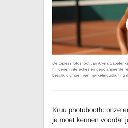
De topless fotoshoot van Aryna Sabalenka
miljoenen interacties en gepolariseerde r
beschuldigingen van marketinguitbuiting 
Kruu photobooth: onze er
je moet kennen voordat j