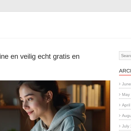
ne en veilig echt gratis en
ARC
June
May
Apri
Augu
July