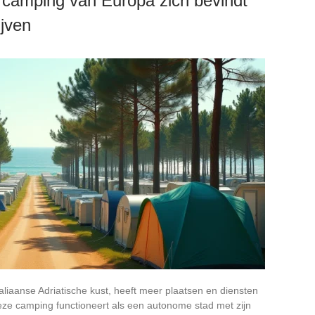
 camping van Europa zich bevindt
ijven
taliaanse Adriatische kust, heeft meer plaatsen en diensten
e camping functioneert als een autonome stad met zijn