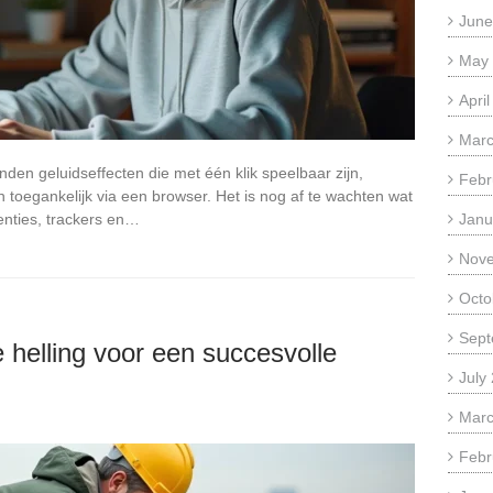
June
May
Apri
Marc
nden geluidseffecten die met één klik speelbaar zijn,
Febr
en toegankelijk via een browser. Het is nog af te wachten wat
enties, trackers en…
Janu
Nov
Octo
Sept
 helling voor een succesvolle
July
Marc
Febr