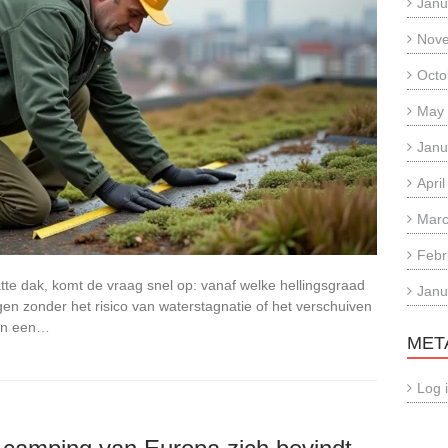
Janu
Nov
Octo
May
Janu
Apri
Marc
Febr
tte dak, komt de vraag snel op: vanaf welke hellingsgraad
Janu
n zonder het risico van waterstagnatie of het verschuiven
van een…
MET
Log 