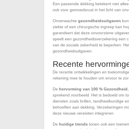
Een passende dekking betekent niet alle
ook voor gemoedsrust in het licht van onv
Onverwachte
gezondheidsuitgaven
kunn
ziekte of een chirurgische ingreep kan 
garandeert dat deze onvoorziene uitgaven j
speelt een gezondheidsverzekering een cr
van de sociale zekerheid te beperken. Het
gezondheidsuitgaven.
Recente hervorminge
De recente ontwikkelingen en toekomstig
rekening mee te houden om ervoor te zorge
De
hervorming van 100 % Gezondheid
sprekend voorbeeld. Het is bedoeld om t
diensten zoals brillen, tandheelkundige
behoeften aan dekking. Verzekeringen mo
deze nieuwe vereisten integreren.
De
huidige trends
tonen ook een toenem