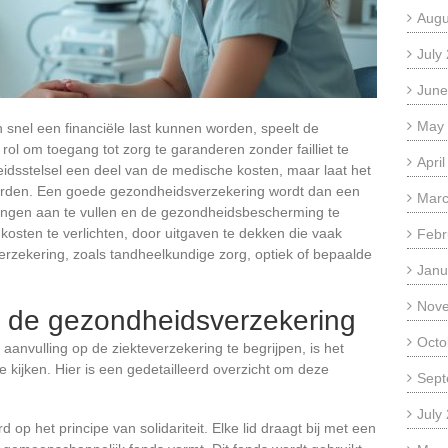
Augu
July
June
May
snel een financiële last kunnen worden, speelt de
rol om toegang tot zorg te garanderen zonder failliet te
Apri
heidsstelsel een deel van de medische kosten, maar laat het
kerden. Een goede gezondheidsverzekering wordt dan een
Marc
gen aan te vullen en de gezondheidsbescherming te
kosten te verlichten, door uitgaven te dekken die vaak
Febr
erzekering, zoals tandheelkundige zorg, optiek of bepaalde
Janu
Nov
 de gezondheidsverzekering
Octo
anvulling op de ziekteverzekering te begrijpen, is het
kijken. Hier is een gedetailleerd overzicht om deze
Sept
July
 op het principe van solidariteit. Elke lid draagt bij met een