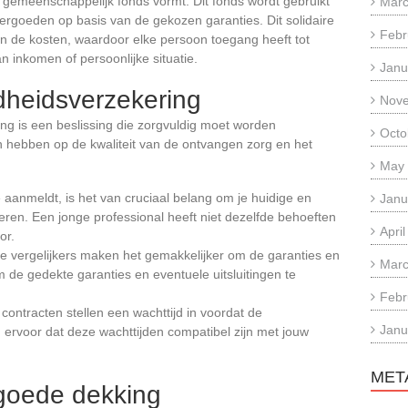
en gemeenschappelijk fonds vormt. Dit fonds wordt gebruikt
Marc
rgoeden op basis van de gekozen garanties. Dit solidaire
Febr
an de kosten, waardoor elke persoon toegang heeft tot
 inkomen of persoonlijke situatie.
Janu
dheidsverzekering
Nov
g is een beslissing die zorgvuldig moet worden
Octo
 hebben op de kwaliteit van de ontvangen zorg en het
May
je aanmeldt, is het van cruciaal belang om je huidige en
Janu
ren. Een jonge professional heeft niet dezelfde behoeften
Apri
or.
ine vergelijkers maken het gemakkelijker om de garanties en
Marc
m de gedekte garanties en eventuele uitsluitingen te
Febr
contracten stellen een wachttijd in voordat de
Janu
ervoor dat deze wachttijden compatibel zijn met jouw
MET
goede dekking