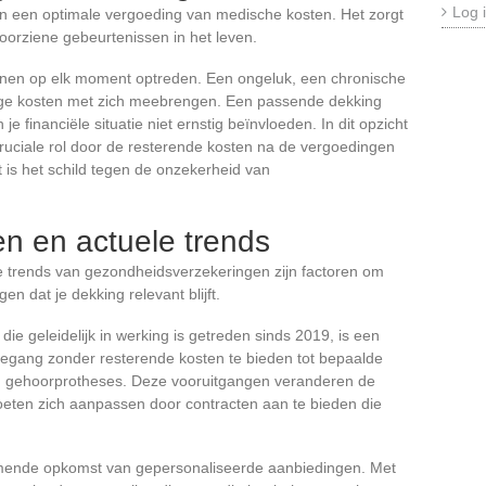
Log 
en een optimale vergoeding van medische kosten. Het zorgt
oorziene gebeurtenissen in het leven.
en op elk moment optreden. Een ongeluk, een chronische
hoge kosten met zich meebrengen. Een passende dekking
e financiële situatie niet ernstig beïnvloeden. In dit opzicht
uciale rol door de resterende kosten na de vergoedingen
 is het schild tegen de onzekerheid van
n en actuele trends
e trends van gezondheidsverzekeringen zijn factoren om
n dat je dekking relevant blijft.
, die geleidelijk in werking is getreden sinds 2019, is een
oegang zonder resterende kosten te bieden tot bepaalde
 en gehoorprotheses. Deze vooruitgangen veranderen de
eten zich aanpassen door contracten aan te bieden die
ende opkomst van gepersonaliseerde aanbiedingen. Met