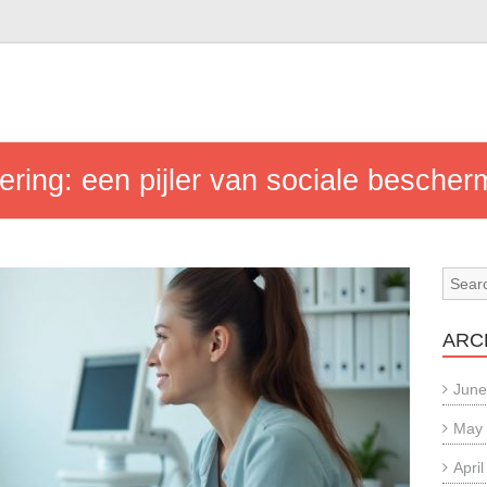
ering: een pijler van sociale bescher
ARC
June
May
Apri