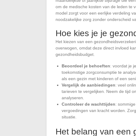
maandelijkse of jaarlijkse bijdrage die e
om de medische kosten van de leden te ve
model zorgt voor een eerlijke verdeling v
noodzakelijke zorg zonder onderscheid van
Hoe kies je je gezon
Het kiezen van een gezondheidsverzekerin
overwogen, omdat deze direct invloed kan
gezondheidsbudget.
Beoordeel je behoeften
: voordat je 
toekomstige zorgconsumptie te analyse
als een gezin met kinderen of een seni
Vergelijk de aanbiedingen
: veel onl
tarieven te vergelijken. Neem de tijd o
analyseren.
Controleer de wachttijden
: sommige 
vergoedingen van kracht worden. Zorg 
situatie.
Het belang van een 