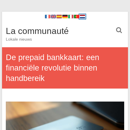
La communauté
Lokale nieuws
De prepaid bankkaart: een
financiële revolutie binnen
handbereik