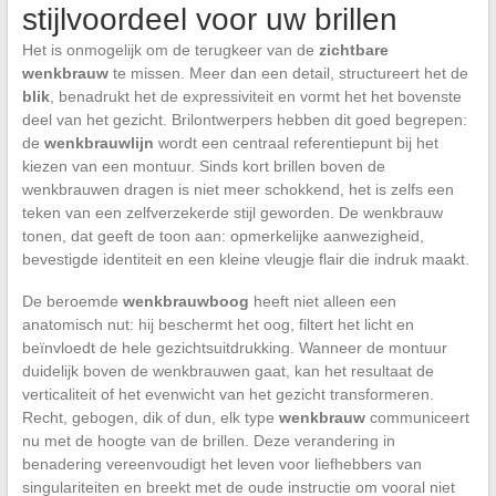
stijlvoordeel voor uw brillen
Het is onmogelijk om de terugkeer van de
zichtbare
wenkbrauw
te missen. Meer dan een detail, structureert het de
blik
, benadrukt het de expressiviteit en vormt het het bovenste
deel van het gezicht. Brilontwerpers hebben dit goed begrepen:
de
wenkbrauwlijn
wordt een centraal referentiepunt bij het
kiezen van een montuur. Sinds kort brillen boven de
wenkbrauwen dragen is niet meer schokkend, het is zelfs een
teken van een zelfverzekerde stijl geworden. De wenkbrauw
tonen, dat geeft de toon aan: opmerkelijke aanwezigheid,
bevestigde identiteit en een kleine vleugje flair die indruk maakt.
De beroemde
wenkbrauwboog
heeft niet alleen een
anatomisch nut: hij beschermt het oog, filtert het licht en
beïnvloedt de hele gezichtsuitdrukking. Wanneer de montuur
duidelijk boven de wenkbrauwen gaat, kan het resultaat de
verticaliteit of het evenwicht van het gezicht transformeren.
Recht, gebogen, dik of dun, elk type
wenkbrauw
communiceert
nu met de hoogte van de brillen. Deze verandering in
benadering vereenvoudigt het leven voor liefhebbers van
singulariteiten en breekt met de oude instructie om vooral niet