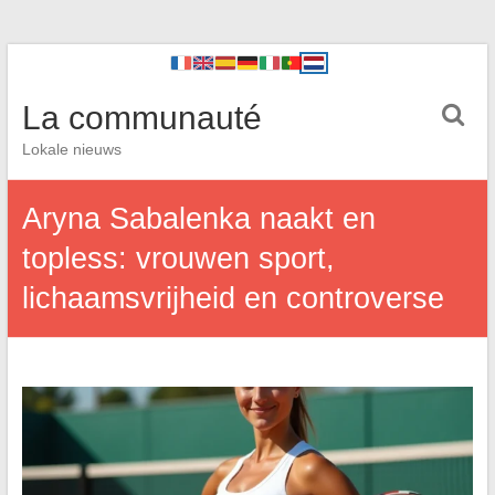
La communauté
Lokale nieuws
Aryna Sabalenka naakt en
topless: vrouwen sport,
lichaamsvrijheid en controverse