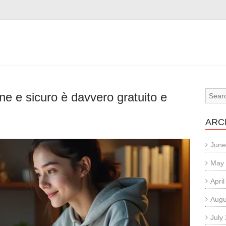
ne e sicuro è davvero gratuito e
ARC
June
May
Apri
Augu
July