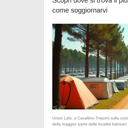
Scopri dove si trova il 
come soggiornarvi
Union Lido, a Cavallino-Treporti sulla costa
della maggior parte delle località balnea