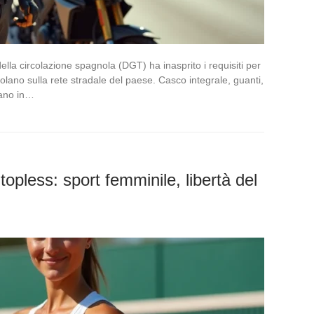
lla circolazione spagnola (DGT) ha inasprito i requisiti per
colano sulla rete stradale del paese. Casco integrale, guanti,
vano in…
pless: sport femminile, libertà del