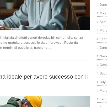
June
May
Apri
Marc
igliaia di effetti sonori riproducibili con un clic, senza
Febr
 come gratuita e accessibile da un browser. Resta da
 termini di pubblicità, tracker e…
Janu
Nov
Octo
Sept
a ideale per avere successo con il
July
Marc
Febr