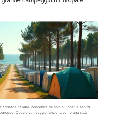
più grande campeggio d’Europa e
 adriatica italiana, concentra da solo più posti e servizi
ri europee. Questo campeggio funziona come una città