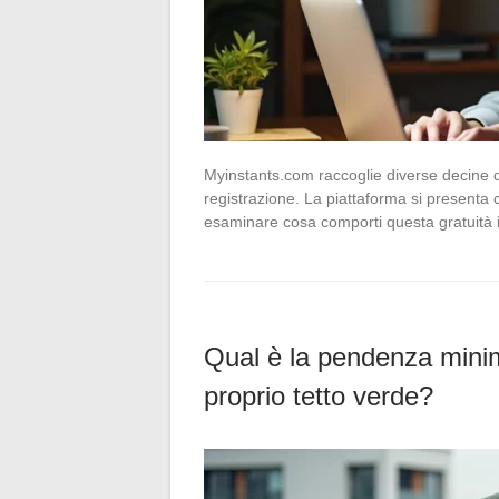
Myinstants.com raccoglie diverse decine di m
registrazione. La piattaforma si presenta
esaminare cosa comporti questa gratuità in
Qual è la pendenza minim
proprio tetto verde?