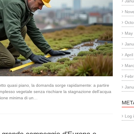
Janu
Nov
Octo
May
Janu
Apri
Marc
Febr
tetto quasi piano, la domanda sorge rapidamente: a partire
Janu
mplesso vegetale senza rischiare la stagnazione dell’acqua
azione minima di un…
MET
Log 