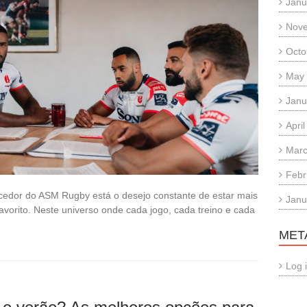
Janu
Nov
Octo
May
Janu
Apri
Marc
Febr
cedor do ASM Rugby está o desejo constante de estar mais
Janu
avorito. Neste universo onde cada jogo, cada treino e cada
MET
Log 