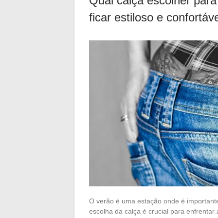
Qual calça escolher par
ficar estiloso e confortáv
O verão é uma estação onde é importante
escolha da calça é crucial para enfrent