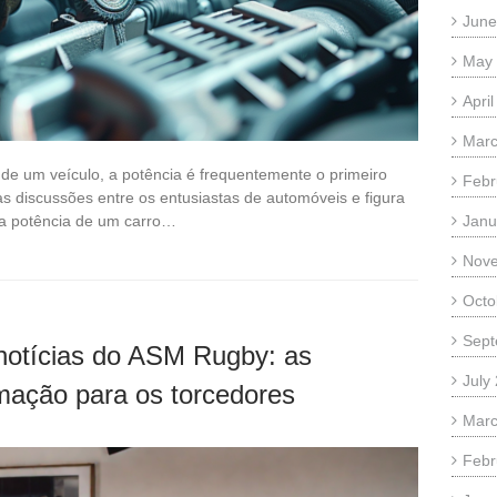
June
May
Apri
Marc
e um veículo, a potência é frequentemente o primeiro
Febr
as discussões entre os entusiastas de automóveis e figura
 a potência de um carro…
Janu
Nov
Octo
Sept
notícias do ASM Rugby: as
July
rmação para os torcedores
Marc
Febr