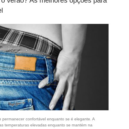
a o verão? As melhores opções para
el
 permanecer confortável enquanto se é elegante. A
ar as temperaturas elevadas enquanto se mantém na