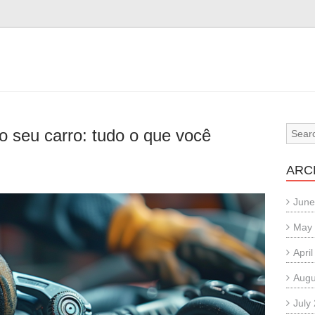
o seu carro: tudo o que você
ARC
June
May
Apri
Augu
July