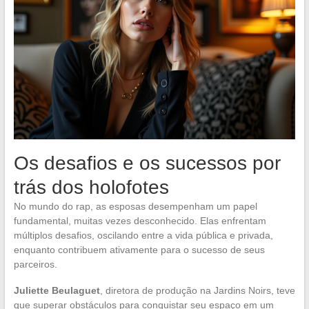
Os desafios e os sucessos por
trás dos holofotes
No mundo do rap, as esposas desempenham um papel
fundamental, muitas vezes desconhecido. Elas enfrentam
múltiplos desafios, oscilando entre a vida pública e privada,
enquanto contribuem ativamente para o sucesso de seus
parceiros.
Juliette Beulaguet
, diretora de produção na Jardins Noirs, teve
que superar obstáculos para conquistar seu espaço em um