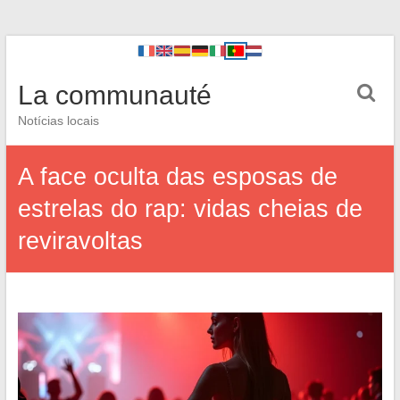
La communauté
Notícias locais
A face oculta das esposas de
estrelas do rap: vidas cheias de
reviravoltas