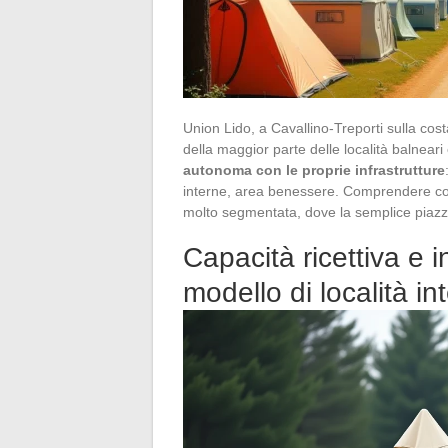
Union Lido, a Cavallino-Treporti sulla cost
della maggior parte delle località balne
autonoma con le proprie infrastrutture
interne, area benessere. Comprendere com
molto segmentata, dove la semplice piazz
Capacità ricettiva e i
modello di località in