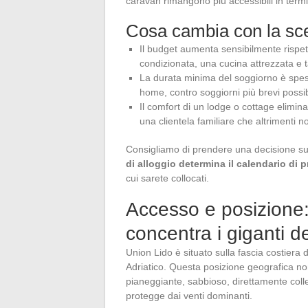
caravan rimangono più accessibili in termini
Cosa cambia con la scelt
Il budget aumenta sensibilmente rispet
condizionata, una cucina attrezzata e ta
La durata minima del soggiorno è spess
home, contro soggiorni più brevi possib
Il comfort di un lodge o cottage elimina
una clientela familiare che altriment
Consigliamo di prendere una decisione su 
di alloggio determina il calendario di 
cui sarete collocati.
Accesso e posizione:
concentra i giganti d
Union Lido è situato sulla fascia costiera d
Adriatico. Questa posizione geografica non
pianeggiante, sabbioso, direttamente coll
protegge dai venti dominanti.