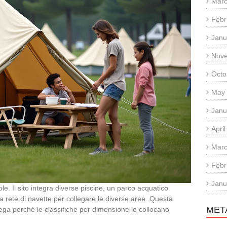
Marc
Febr
Janu
Nov
Octo
May
Janu
Apri
Marc
Febr
Janu
ole. Il sito integra diverse piscine, un parco acquatico
 rete di navette per collegare le diverse aree. Questa
MET
ega perché le classifiche per dimensione lo collocano