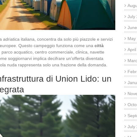
Augu
July
June
May
a adriatica italiana, concentra da solo più piazzole e servizi
ari europee. Questo campeggio funziona come una
città
Apri
: parco acquatico, centro commerciale, clinica, navette
e soggiornarvi implica decifrare un’offerta diventata
Marc
ola nuda rappresenta solo una frazione della domanda.
Febr
nfrastruttura di Union Lido: un
Janu
tegrata
Nov
Octo
Sept
July