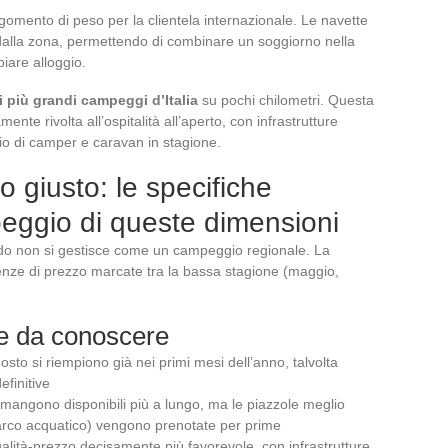
omento di peso per la clientela internazionale. Le navette
alla zona, permettendo di combinare un soggiorno nella
iare alloggio.
i più grandi campeggi d’Italia
su pochi chilometri. Questa
te rivolta all’ospitalità all’aperto, con infrastrutture
ccio di camper e caravan in stagione.
 giusto: le specifiche
peggio di queste dimensioni
Lido non si gestisce come un campeggio regionale. La
renze di prezzo marcate tra la bassa stagione (maggio,
ne da conoscere
to si riempiono già nei primi mesi dell’anno, talvolta
efinitive
mangono disponibili più a lungo, ma le piazzole meglio
 parco acquatico) vengono prenotate per prime
alità-prezzo decisamente più favorevole, con infrastrutture