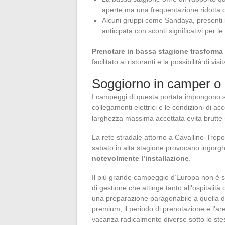
aperte ma una frequentazione ridotta c
Alcuni gruppi come Sandaya, presenti in
anticipata con sconti significativi per l
Prenotare in bassa stagione trasforma 
facilitato ai ristoranti e la possibilità di vi
Soggiorno in camper o c
I campeggi di questa portata impongono sp
collegamenti elettrici e le condizioni di ac
larghezza massima accettata evita brutte s
La rete stradale attorno a Cavallino-Treport
sabato in alta stagione provocano ingorghi
notevolmente l’installazione
.
Il più grande campeggio d’Europa non è 
di gestione che attinge tanto all’ospitalità
una preparazione paragonabile a quella di 
premium, il periodo di prenotazione e l’ar
vacanza radicalmente diverse sotto lo st