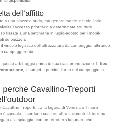
 di disponibilità.
a dell’affitto
to a una piazzola nuda, ma generalmente include l’aria
lvolta l’accesso prioritario a determinate strutture
o fissata a una settimana in luglio-agosto per i mobil-
ili su piazzola
 il vincolo logistico dell’attrezzatura da campeggio, attirando
i non campeggerebbe
questo arbitraggio prima di qualsiasi prenotazione.
Il tipo
prenotazione
, il budget e persino l’area del campeggio in
 perché Cavallino-Treporti
ell’outdoor
i Cavallino-Treporti, tra la laguna di Venezia e il mare
 è casuale. Il cordone costiero offre chilometri di terreno
egato alla spiaggia, con un retroterra lagunare che