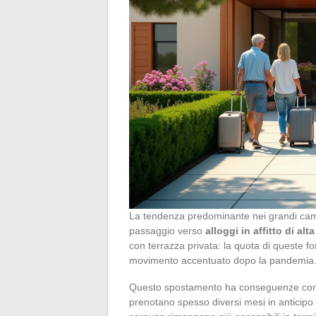
La tendenza predominante nei grandi camp
passaggio verso
alloggi in affitto di al
con terrazza privata: la quota di queste 
movimento accentuato dopo la pandemia
Questo spostamento ha conseguenze concret
prenotano spesso diversi mesi in anticipo 