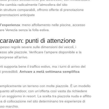
he cambia radicalmente l’atmosfera del sito
 strutture comparabili, offrono offerte di prenotazione
e prenotazioni anticipate
l’esperienza
: meno affollamento nelle piscine, accesso
sitare Venezia senza la folla estiva.
aravan: punti di attenzione
esso regole severe sulle dimensioni dei veicoli, i
cesso alle piazzole. Verificare l’ampere disponibile e la
orprese all’arrivo.
i supporta bene il traffico estivo, ma i turni di arrivo del
 prevedibili.
Arrivare a metà settimana semplifica
semplicemente un terreno con molte piazzole. È un modello
 quanto all’outdoor, con un’offerta così vasta da richiedere
un soggiorno in resort. La scelta tra piazzola nuda e affitto
ea di collocazione nel sito determinano tre esperienze di
esso marchio.