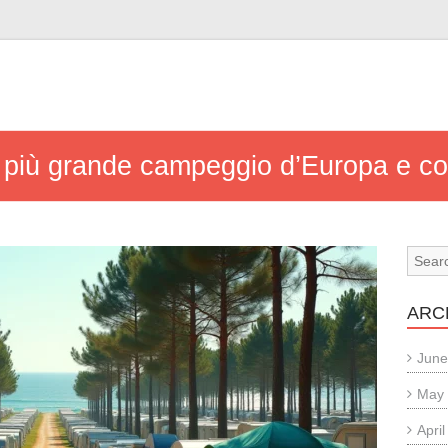
il più grande campeggio d’Europa e c
ARC
June
May
Apri