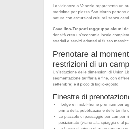
La vicinanza a Venezia rappresenta un arg
marittime per piazza San Marco partono d
natura con escursioni culturali senza camb
Cavallino-Treporti raggruppa alcuni de
densità crea un’economia locale completamen
stradali e servizi adattati al flusso massi
Prenotare al momento
restrizioni di un cam
Un’istituzione delle dimensioni di Union 
segmentazione tariffaria è fine, con diffe
settembre) e il picco di luglio-agosto.
Finestre di prenotazio
I lodge e i mobil-home premium per agos
prima della pubblicazione delle tariffe d
Le piazzole di passaggio per camper ri
posizionate (vicine alla spiaggia o al
La bassa stagione offre un rapporto qu