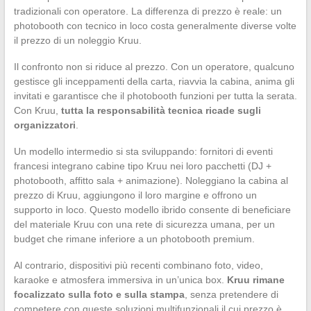
tradizionali con operatore. La differenza di prezzo è reale: un
photobooth con tecnico in loco costa generalmente diverse volte
il prezzo di un noleggio Kruu.
Il confronto non si riduce al prezzo. Con un operatore, qualcuno
gestisce gli inceppamenti della carta, riavvia la cabina, anima gli
invitati e garantisce che il photobooth funzioni per tutta la serata.
Con Kruu,
tutta la responsabilità tecnica ricade sugli
organizzatori
.
Un modello intermedio si sta sviluppando: fornitori di eventi
francesi integrano cabine tipo Kruu nei loro pacchetti (DJ +
photobooth, affitto sala + animazione). Noleggiano la cabina al
prezzo di Kruu, aggiungono il loro margine e offrono un
supporto in loco. Questo modello ibrido consente di beneficiare
del materiale Kruu con una rete di sicurezza umana, per un
budget che rimane inferiore a un photobooth premium.
Al contrario, dispositivi più recenti combinano foto, video,
karaoke e atmosfera immersiva in un’unica box.
Kruu rimane
focalizzato sulla foto e sulla stampa
, senza pretendere di
competere con queste soluzioni multifunzionali il cui prezzo è