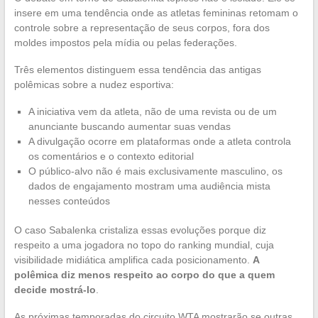
insere em uma tendência onde as atletas femininas retomam o
controle sobre a representação de seus corpos, fora dos
moldes impostos pela mídia ou pelas federações.
Três elementos distinguem essa tendência das antigas
polêmicas sobre a nudez esportiva:
A iniciativa vem da atleta, não de uma revista ou de um
anunciante buscando aumentar suas vendas
A divulgação ocorre em plataformas onde a atleta controla
os comentários e o contexto editorial
O público-alvo não é mais exclusivamente masculino, os
dados de engajamento mostram uma audiência mista
nesses conteúdos
O caso Sabalenka cristaliza essas evoluções porque diz
respeito a uma jogadora no topo do ranking mundial, cuja
visibilidade midiática amplifica cada posicionamento.
A
polêmica diz menos respeito ao corpo do que a quem
decide mostrá-lo
.
As próximas temporadas do circuito WTA mostrarão se outras