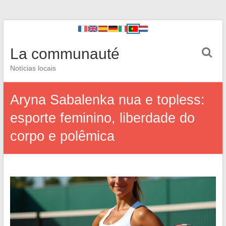
La communauté
Notícias locais
Aryna Sabalenka nua e topless:
esporte feminino, liberdade do
corpo e polêmica