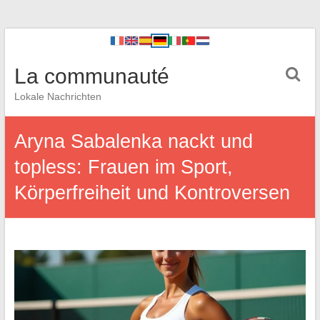
La communauté
Lokale Nachrichten
Aryna Sabalenka nackt und
topless: Frauen im Sport,
Körperfreiheit und Kontroversen