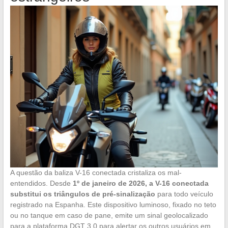
A questão da baliza V-16 conectada cristaliza os mal-
entendidos. Desde
1º de janeiro de 2026, a V-16 conectada
substitui os triângulos de pré-sinalização
para todo veículo
registrado na Espanha. Este dispositivo luminoso, fixado no teto
ou no tanque em caso de pane, emite um sinal geolocalizado
para a plataforma DGT 3.0 para alertar os outros usuários em