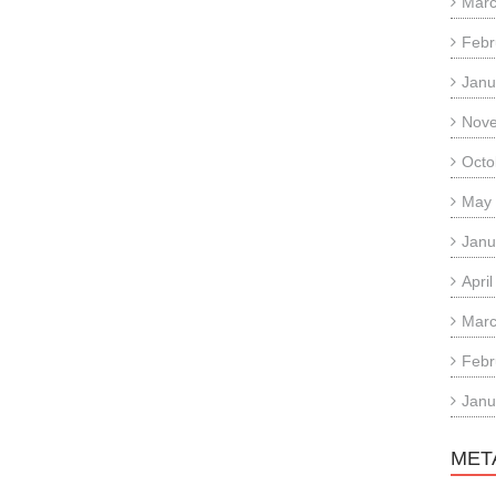
Marc
Febr
Janu
Nov
Octo
May
Janu
Apri
Marc
Febr
Janu
MET