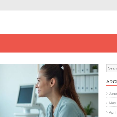
ARC
June
May
Apri