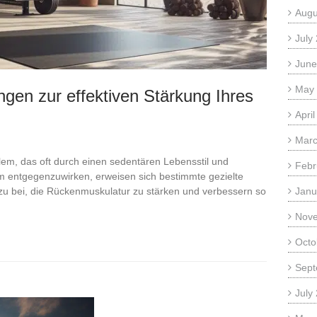
Augu
July
June
May
gen zur effektiven Stärkung Ihres
Apri
Marc
em, das oft durch einen sedentären Lebensstil und
Febr
 entgegenzuwirken, erweisen sich bestimmte gezielte
zu bei, die Rückenmuskulatur zu stärken und verbessern so
Janu
Nov
Octo
Sept
July