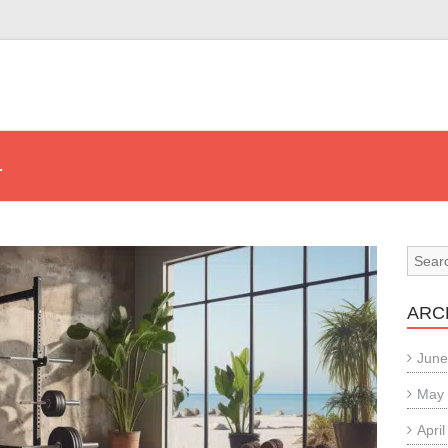
4
ARC
June
May
Apri