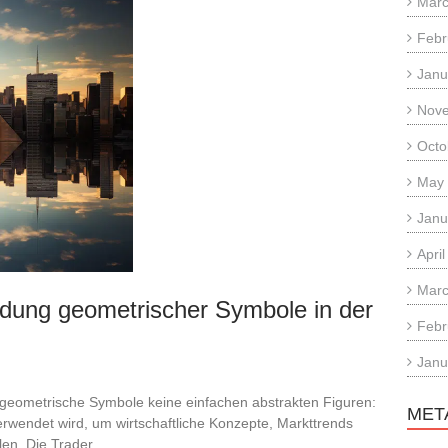
Marc
Febr
Janu
Nov
Octo
May
Janu
Apri
Marc
ndung geometrischer Symbole in der
Febr
Janu
 geometrische Symbole keine einfachen abstrakten Figuren:
MET
verwendet wird, um wirtschaftliche Konzepte, Markttrends
llen. Die Trader…