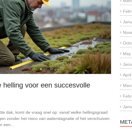
Marc
Febr
Janu
Nov
Octo
May
Janu
Apri
 helling voor een succesvolle
Marc
Febr
Janu
tte dak, komt de vraag snel op: vanaf welke hellingsgraad
n zonder het risico van waterstagnatie of het verschuiven
MET
van een…