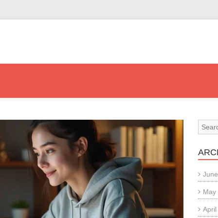
ARC
June
May
Apri