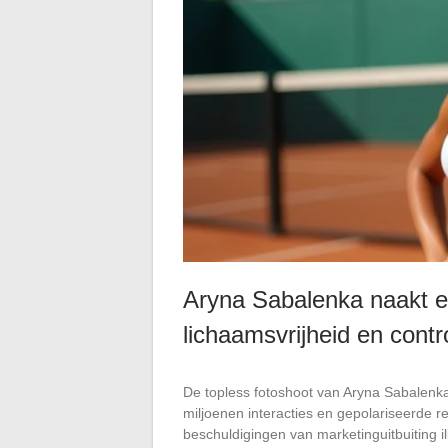
Aryna Sabalenka naakt en
lichaamsvrijheid en cont
De topless fotoshoot van Aryna Sabalenka
miljoenen interacties en gepolariseerde r
beschuldigingen van marketinguitbuiting 