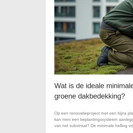
Wat is de ideale minimale
groene dakbedekking?
Op een renovatieproject met een bijna pla
kan men een beplantingssysteem aanlegge
van het substraat? De minimale helling 