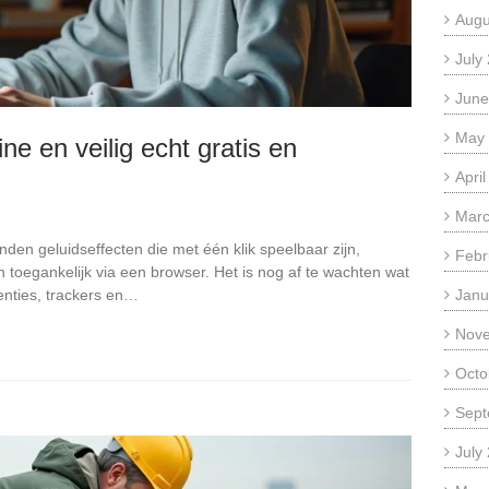
Augu
July
June
May
ne en veilig echt gratis en
Apri
Marc
nden geluidseffecten die met één klik speelbaar zijn,
Febr
en toegankelijk via een browser. Het is nog af te wachten wat
enties, trackers en…
Janu
Nov
Octo
Sept
July