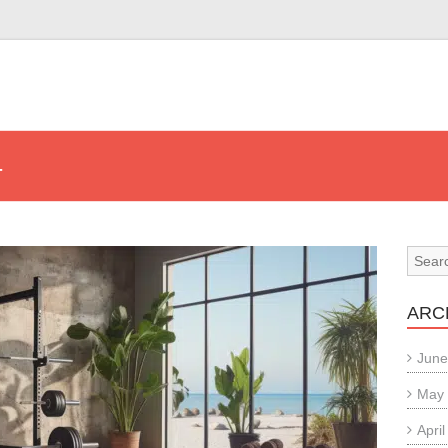
4
ARC
June
May
Apri