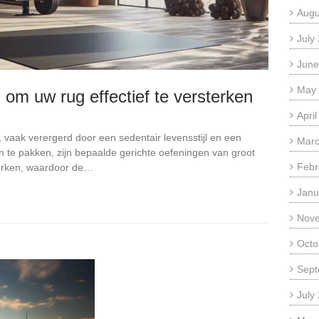
Augu
July
June
May
 om uw rug effectief te versterken
Apri
vaak verergerd door een sedentair levensstijl en een
Marc
 te pakken, zijn bepaalde gerichte oefeningen van groot
Febr
terken, waardoor de…
Janu
Nov
Octo
Sept
July