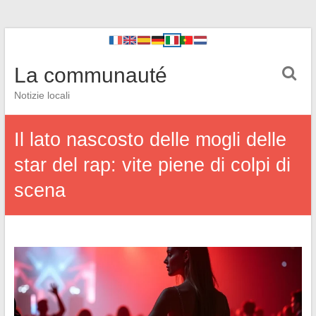
La communauté
Notizie locali
Il lato nascosto delle mogli delle
star del rap: vite piene di colpi di
scena