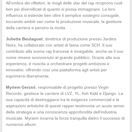
All’ombra dei riflettori, le mogli delle star del rap ricoprono ruoli
ben più diversificati di quanto si possa immaginare. La loro
influenza si estende ben oltre il semplice sostegno coniugale,
toccando ambiti vari come la produzione musicale, la gestione
della carriera e persino la moda.
Juliette Beulaguet
, direttrice di produzione presso Jardins
Noirs, ha collaborato con artisti di fama come SCH. Il suo
contributo alla scena rap francese è innegabile, anche se il suo
nome rimane sconosciuto al grande pubblico. Grazie alla sua
esperienza, è riuscita a orchestrare progetti ambiziosi e
innovativi, offrendo così una piattaforma agli artisti per
esprimersi liberamente.
Myriem Gerzsó
, responsabile di progetto presso Virgin
Records, gestisce le carriere di LVZ, YL, Ash Kidd e Django. La
sua capacità di destreggiarsi tra le esigenze commerciali e le
aspirazioni artistiche di questi rapper testimonia un acuto senso
della strategia e una conoscenza approfondita dell’industria
musicale. Myriem incarna la forza tranquilla dietro il successo di
numerosi album.