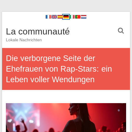
La communauté
Lokale Nachrichten
Die verborgene Seite der
Ehefrauen von Rap-Stars: ein
Leben voller Wendungen