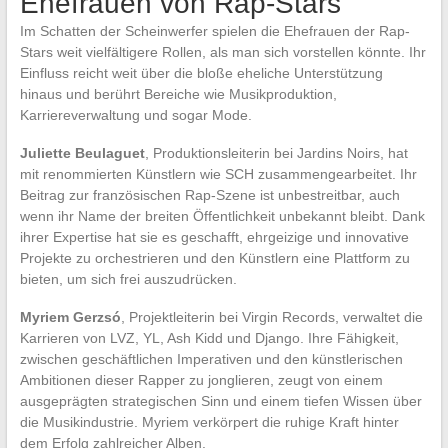
Ehefrauen von Rap-Stars
Im Schatten der Scheinwerfer spielen die Ehefrauen der Rap-
Stars weit vielfältigere Rollen, als man sich vorstellen könnte. Ihr
Einfluss reicht weit über die bloße eheliche Unterstützung
hinaus und berührt Bereiche wie Musikproduktion,
Karriereverwaltung und sogar Mode.
Juliette Beulaguet
, Produktionsleiterin bei Jardins Noirs, hat
mit renommierten Künstlern wie SCH zusammengearbeitet. Ihr
Beitrag zur französischen Rap-Szene ist unbestreitbar, auch
wenn ihr Name der breiten Öffentlichkeit unbekannt bleibt. Dank
ihrer Expertise hat sie es geschafft, ehrgeizige und innovative
Projekte zu orchestrieren und den Künstlern eine Plattform zu
bieten, um sich frei auszudrücken.
Myriem Gerzsó
, Projektleiterin bei Virgin Records, verwaltet die
Karrieren von LVZ, YL, Ash Kidd und Django. Ihre Fähigkeit,
zwischen geschäftlichen Imperativen und den künstlerischen
Ambitionen dieser Rapper zu jonglieren, zeugt von einem
ausgeprägten strategischen Sinn und einem tiefen Wissen über
die Musikindustrie. Myriem verkörpert die ruhige Kraft hinter
dem Erfolg zahlreicher Alben.