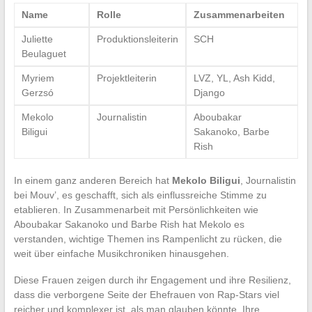
Name
Rolle
Zusammenarbeiten
Juliette
Produktionsleiterin
SCH
Beulaguet
Myriem
Projektleiterin
LVZ, YL, Ash Kidd,
Gerzsó
Django
Mekolo
Journalistin
Aboubakar
Biligui
Sakanoko, Barbe
Rish
In einem ganz anderen Bereich hat
Mekolo Biligui
, Journalistin
bei Mouv’, es geschafft, sich als einflussreiche Stimme zu
etablieren. In Zusammenarbeit mit Persönlichkeiten wie
Aboubakar Sakanoko und Barbe Rish hat Mekolo es
verstanden, wichtige Themen ins Rampenlicht zu rücken, die
weit über einfache Musikchroniken hinausgehen.
Diese Frauen zeigen durch ihr Engagement und ihre Resilienz,
dass die verborgene Seite der Ehefrauen von Rap-Stars viel
reicher und komplexer ist, als man glauben könnte. Ihre