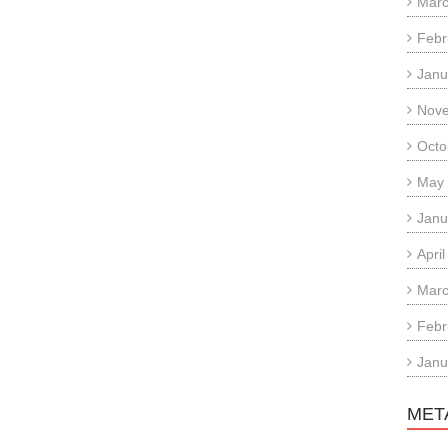
Marc
Febr
Janu
Nov
Octo
May
Janu
Apri
Marc
Febr
Janu
MET