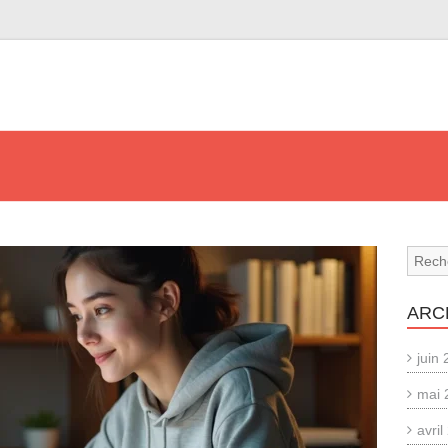
ARC
juin
mai 
avri