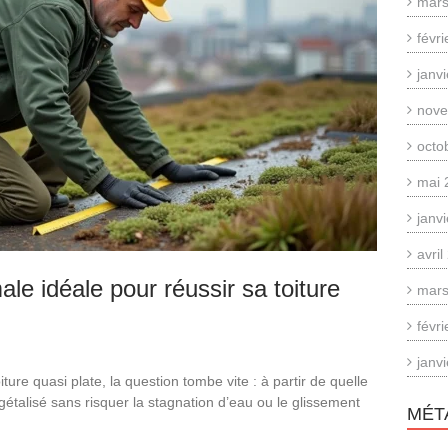
mars
févr
janv
nove
octo
mai 
janv
avri
ale idéale pour réussir sa toiture
mars
févr
janv
ure quasi plate, la question tombe vite : à partir de quelle
étalisé sans risquer la stagnation d’eau ou le glissement
MÉT