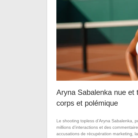
Aryna Sabalenka nue et to
corps et polémique
Le shooting topless d’Aryna Sabalenka, p
millions d’interactions et des commentaires
accusations de récupération marketing, l