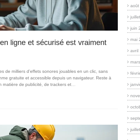
août
juill
juin
mai 
en ligne et sécurisé est vraiment
avri
mars
 de milliers d’effets sonores jouables en un clic, sans
févr
mme gratuite et accessible depuis un navigateur. Reste à
n matière de publicité, de trackers et…
janv
nove
octo
sept
juill