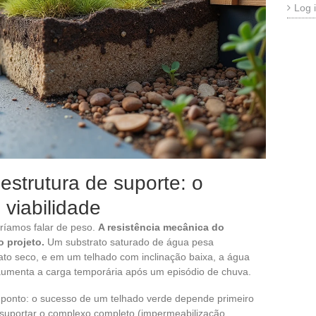
Log 
estrutura de suporte: o
 viabilidade
ríamos falar de peso.
A resistência mecânica do
 projeto.
Um substrato saturado de água pesa
ato seco, e em um telhado com inclinação baixa, a água
aumenta a carga temporária após um episódio de chuva.
 ponto: o sucesso de um telhado verde depende primeiro
 suportar o complexo completo (impermeabilização,