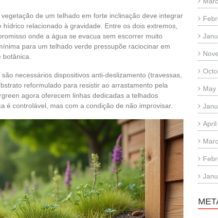
Marc
egetação de um telhado em forte inclinação deve integrar
Febr
 hídrico relacionado à gravidade. Entre os dois extremos,
promisso onde a água se evacua sem escorrer muito
Janu
mínima para um telhado verde pressupõe raciocinar em
Nov
e botânica.
Octo
são necessários dispositivos anti-deslizamento (travessas,
strato reformulado para resistir ao arrastamento pela
May
green agora oferecem linhas dedicadas a telhados
ica é controlável, mas com a condição de não improvisar.
Janu
Apri
Marc
Febr
Janu
MET