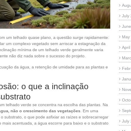
Augu
July
June
May
om um telhado quase plano, a questão surge rapidamente:
stalar um complexo vegetado sem arriscar a estagnação da
Apri
inclinação mínima de um telhado verde geralmente varia
nte não diz nada sobre o sucesso do projeto.
Marc
vacuação da água, a retenção de umidade para as plantas e
Febr
Janu
rosão: o que a inclinação
Nov
ubstrato
Octo
um telhado verde se concentra na escolha das plantas. Na
Sept
a água, não o crescimento das vegetações
. Em uma
 o substrato, o que pode asfixiar as raízes e sobrecarregar
July
o mais acentuada, a água escorre para baixo e o substrato