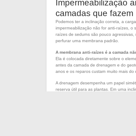
Impermeabilização an
camadas que fazem o
Podemos ter a inclinação correta, a car
impermeabilização não for anti-raízes, 
raízes de sedums são pouco agressivas,
perfurar uma membrana padrão.
A membrana anti-raízes é a camada nã
Ela é colocada diretamente sobre o eleme
antes da camada de drenagem e do geotêxt
anos e os reparos custam muito mais do qu
A drenagem desempenha um papel simétr
reserva útil para as plantas. Em uma inc
generosamente para compensar o escoame
oposto: prioriza-se sistemas com retençã
rapidamente no verão.
A inclinação ideal para um telhado verde 
inclinação do telhado com a carga admissí
qualidade do complexo de impermeabiliz