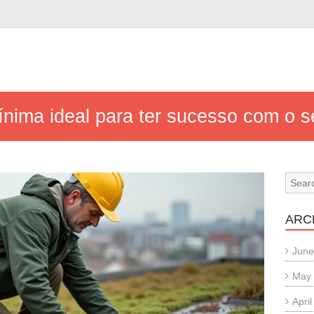
ínima ideal para ter sucesso com o 
ARC
June
May
Apri