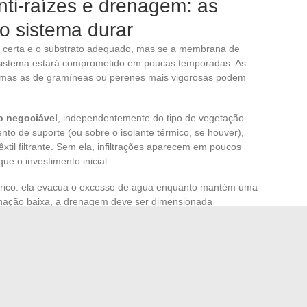
ti-raízes e drenagem: as
 sistema durar
ga certa e o substrato adequado, mas se a membrana de
o sistema estará comprometido em poucas temporadas. As
 mas as de gramíneas ou perenes mais vigorosas podem
o negociável
, independentemente do tipo de vegetação.
nto de suporte (ou sobre o isolante térmico, se houver),
il filtrante. Sem ela, infiltrações aparecem em poucos
e o investimento inicial.
ico: ela evacua o excesso de água enquanto mantém uma
linação baixa, a drenagem deve ser dimensionada
nto lento. Em uma inclinação mais acentuada, é o
o de água integrada para que o substrato não seque muito
não existe em valor absoluto. Ela se define cruzando a
vel da estrutura, o tipo de vegetação desejada e a
ação e drenagem. Instalar um sistema extensivo em uma