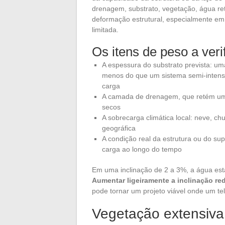
drenagem, substrato, vegetação, água reti
deformação estrutural, especialmente em
limitada.
Os itens de peso a verif
A espessura do substrato prevista: u
menos do que um sistema semi-intensi
carga
A camada de drenagem, que retém um
secos
A sobrecarga climática local: neve, c
geográfica
A condição real da estrutura ou do su
carga ao longo do tempo
Em uma inclinação de 2 a 3%, a água est
Aumentar ligeiramente a inclinação re
pode tornar um projeto viável onde um te
Vegetação extensiva 