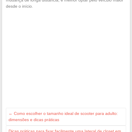
mudança de longa distância, é melhor optar pelo veículo maior
desde o início.
←
Como escolher o tamanho ideal de scooter para adulto:
dimensões e dicas práticas
Dicas práticas para fixar facilmente uma lateral de closet em