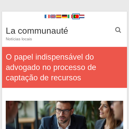
La communauté
Notícias locais
O papel indispensável do
advogado no processo de
captação de recursos