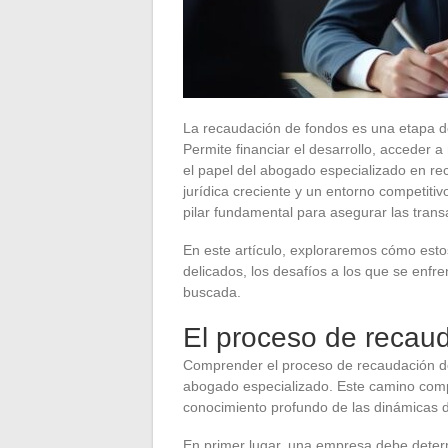
La recaudación de fondos es una etapa de
Permite financiar el desarrollo, acceder
el papel del abogado especializado en re
jurídica creciente y un entorno competitiv
pilar fundamental para asegurar las trans
En este artículo, exploraremos cómo est
delicados, los desafíos a los que se enfre
buscada.
El proceso de recau
Comprender el proceso de recaudación de
abogado especializado. Este camino comp
conocimiento profundo de las dinámicas d
En primer lugar, una empresa debe determ