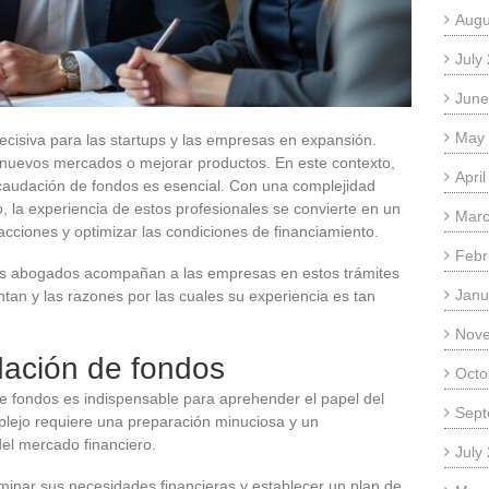
Augu
July
June
May
cisiva para las startups y las empresas en expansión.
 a nuevos mercados o mejorar productos. En este contexto,
Apri
caudación de fondos es esencial. Con una complejidad
o, la experiencia de estos profesionales se convierte en un
Marc
acciones y optimizar las condiciones de financiamiento.
Febr
os abogados acompañan a las empresas en estos trámites
Janu
ntan y las razones por las cuales su experiencia es tan
Nov
dación de fondos
Octo
 fondos es indispensable para aprehender el papel del
Sept
lejo requiere una preparación minuciosa y un
el mercado financiero.
July
inar sus necesidades financieras y establecer un plan de