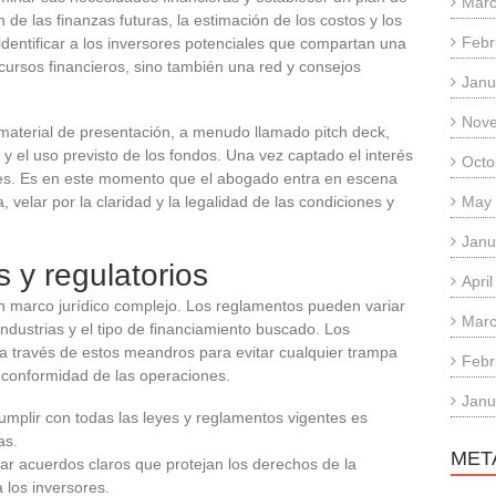
Marc
 de las finanzas futuras, la estimación de los costos y los
Febr
identificar a los inversores potenciales que compartan una
cursos financieros, sino también una red y consejos
Janu
Nov
 material de presentación, a menudo llamado pitch deck,
 el uso previsto de los fondos. Una vez captado el interés
Octo
ones. Es en este momento que el abogado entra en escena
 velar por la claridad y la legalidad de las condiciones y
May
Janu
s y regulatorios
Apri
n marco jurídico complejo. Los reglamentos pueden variar
Marc
ndustrias y el tipo de financiamiento buscado. Los
 través de estos meandros para evitar cualquier trampa
Febr
la conformidad de las operaciones.
Janu
cumplir con todas las leyes y reglamentos vigentes es
as.
MET
rar acuerdos claros que protejan los derechos de la
los inversores.