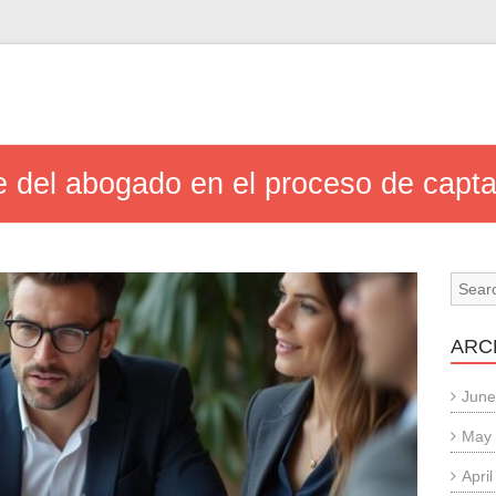
e del abogado en el proceso de capt
ARC
June
May
Apri