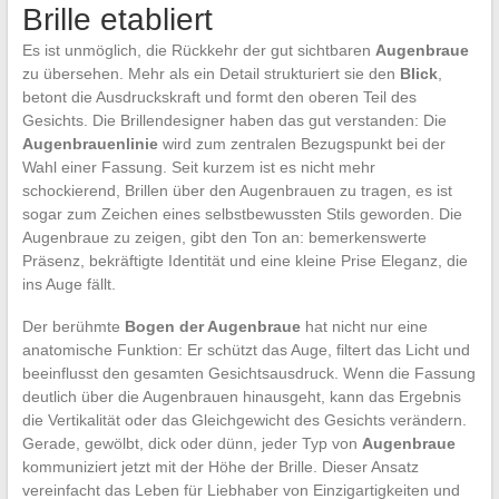
Brille etabliert
Es ist unmöglich, die Rückkehr der gut sichtbaren
Augenbraue
zu übersehen. Mehr als ein Detail strukturiert sie den
Blick
,
betont die Ausdruckskraft und formt den oberen Teil des
Gesichts. Die Brillendesigner haben das gut verstanden: Die
Augenbrauenlinie
wird zum zentralen Bezugspunkt bei der
Wahl einer Fassung. Seit kurzem ist es nicht mehr
schockierend, Brillen über den Augenbrauen zu tragen, es ist
sogar zum Zeichen eines selbstbewussten Stils geworden. Die
Augenbraue zu zeigen, gibt den Ton an: bemerkenswerte
Präsenz, bekräftigte Identität und eine kleine Prise Eleganz, die
ins Auge fällt.
Der berühmte
Bogen der Augenbraue
hat nicht nur eine
anatomische Funktion: Er schützt das Auge, filtert das Licht und
beeinflusst den gesamten Gesichtsausdruck. Wenn die Fassung
deutlich über die Augenbrauen hinausgeht, kann das Ergebnis
die Vertikalität oder das Gleichgewicht des Gesichts verändern.
Gerade, gewölbt, dick oder dünn, jeder Typ von
Augenbraue
kommuniziert jetzt mit der Höhe der Brille. Dieser Ansatz
vereinfacht das Leben für Liebhaber von Einzigartigkeiten und