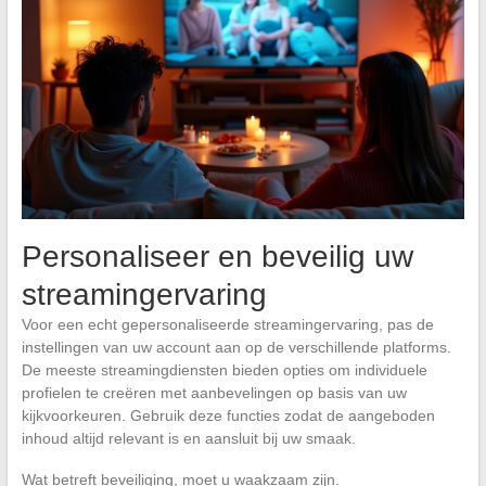
Personaliseer en beveilig uw
streamingervaring
Voor een echt gepersonaliseerde streamingervaring, pas de
instellingen van uw account aan op de verschillende platforms.
De meeste streamingdiensten bieden opties om individuele
profielen te creëren met aanbevelingen op basis van uw
kijkvoorkeuren. Gebruik deze functies zodat de aangeboden
inhoud altijd relevant is en aansluit bij uw smaak.
Wat betreft beveiliging, moet u waakzaam zijn.