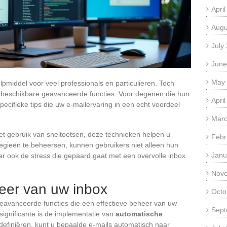
Apri
Augu
July
June
May
pmiddel voor veel professionals en particulieren. Toch
 de beschikbare geavanceerde functies. Voor degenen die hun
Apri
 specifieke tips die uw e-mailervaring in een echt voordeel
Marc
 het gebruik van sneltoetsen, deze technieken helpen u
Febr
tegieën te beheersen, kunnen gebruikers niet alleen hun
Janu
ar ook de stress die gepaard gaat met een overvolle inbox
Nov
eer van uw inbox
Octo
geavanceerde functies die een effectieve beheer van uw
Sept
ignificante is de implementatie van
automatische
e definiëren, kunt u bepaalde e-mails automatisch naar