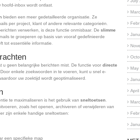
July
hoofd-inbox wordt ontlast.
Marc
n
bieden een meer gedetailleerde organisatie. Ze
Febr
ls per project, klant of andere relevante categorieën.
erichten verwerken, is deze functie onmisbaar. De
slimme
Janu
-mails te groeperen op basis van vooraf gedefinieerde
t tot essentiële informatie.
Nov
drachten
Octo
at u geen belangrijke berichten mist. De functie voor
directe
May
 Door enkele zoekwoorden in te voeren, kunt u snel e-
 waardoor uw zoektijd wordt geoptimaliseerd.
Janu
n
Apri
ntie te maximaliseren is het gebruik van
sneltoetsen
.
Marc
tvoeren, zoals het openen, archiveren of verwijderen van
er zijn enkele handige sneltoetsen:
Febr
Janu
ar een specifieke map