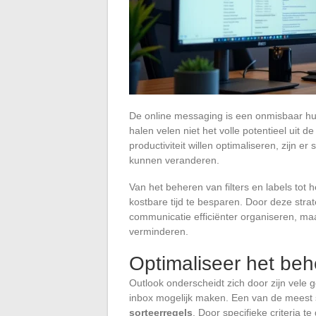
De online messaging is een onmisbaar hul
halen velen niet het volle potentieel uit
productiviteit willen optimaliseren, zijn er
kunnen veranderen.
Van het beheren van filters en labels tot
kostbare tijd te besparen. Door deze stra
communicatie efficiënter organiseren, ma
verminderen.
Optimaliseer het beh
Outlook onderscheidt zich door zijn vele 
inbox mogelijk maken. Een van de meest s
sorteerregels
. Door specifieke criteria t