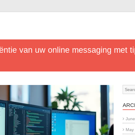
iëntie van uw online messaging met t
ARC
June
May