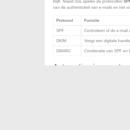
blijft. Naast SSL spelen de protocollen
SP
van de authenticiteit van e-mails en het v
Protocol
Functie
SPF
Controleert of de e-mail
DKIM
Voegt een digitale hand
DMARC
Combinatie van SPF en D
Automatisering van ter
Outlook maakt het mogelijk om verschill
automatische sorteerregels
en
automa
dagelijkse beheer van e-mails door de ti
Gebruik ook
VBA-scripts
om specifieke a
productiviteit toeneemt.
Door deze tools en protocollen te impleme
maar ook uw workflow optimaliseren voor 