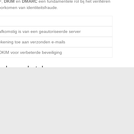
F
,
DKIM
en
DMARC
een fundamentele rol bij het verifiëren
oorkomen van identiteitsfraude.
 afkomstig is van een geautoriseerde server
tekening toe aan verzonden e-mails
KIM voor verbeterde beveiliging
ugkerende taken
ende terugkerende taken te automatiseren met behulp van
tische antwoorden
. Deze functies vergemakkelijken het
jd die aan handmatige taken wordt besteed te verminderen.
cties te personaliseren en te automatiseren, waardoor uw
nteren, kunt u niet alleen uw communicatie beveiligen,
een efficiënter beheer van uw e-mails.