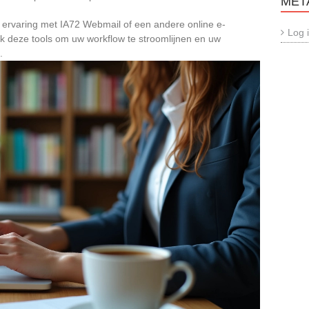
MET
w ervaring met IA72 Webmail of een andere online e-
Log 
ik deze tools om uw workflow te stroomlijnen en uw
.