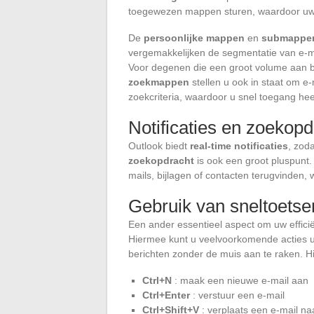
toegewezen mappen sturen, waardoor uw 
De
persoonlijke mappen
en
submappe
vergemakkelijken de segmentatie van e-mai
Voor degenen die een groot volume aan b
zoekmappen
stellen u ook in staat om e
zoekcriteria, waardoor u snel toegang heef
Notificaties en zoekop
Outlook biedt
real-time notificaties
, zod
zoekopdracht
is ook een groot pluspunt.
mails, bijlagen of contacten terugvinden,
Gebruik van sneltoetse
Een ander essentieel aspect om uw efficië
Hiermee kunt u veelvoorkomende acties ui
berichten zonder de muis aan te raken. Hi
Ctrl+N
: maak een nieuwe e-mail aan
Ctrl+Enter
: verstuur een e-mail
Ctrl+Shift+V
: verplaats een e-mail na