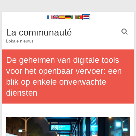
La communauté
Lokale nieuws
De geheimen van digitale tools
voor het openbaar vervoer: een
blik op enkele onverwachte
diensten