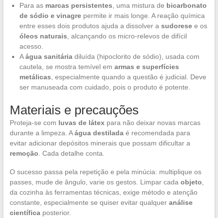
Para as
marcas persistentes
, uma mistura de
bicarbonato
de sódio e vinagre
permite ir mais longe. A reação química
entre esses dois produtos ajuda a dissolver a
sudorese
e os
óleos naturais
, alcançando os micro-relevos de difícil
acesso.
A
água sanitária
diluída (hipoclorito de sódio), usada com
cautela, se mostra temível em
armas e superfícies
metálicas
, especialmente quando a questão é judicial. Deve
ser manuseada com cuidado, pois o produto é potente.
Materiais e precauções
Proteja-se com
luvas de látex
para não deixar novas marcas
durante a limpeza. A
água destilada
é recomendada para
evitar adicionar depósitos minerais que possam dificultar a
remoção
. Cada detalhe conta.
O sucesso passa pela repetição e pela minúcia: multiplique os
passes, mude de ângulo, varie os gestos. Limpar cada
objeto
,
da cozinha às ferramentas técnicas, exige método e atenção
constante, especialmente se quiser evitar qualquer
análise
científica
posterior.