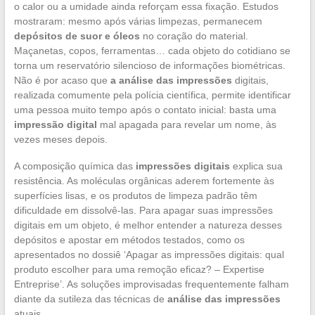
o calor ou a umidade ainda reforçam essa fixação. Estudos
mostraram: mesmo após várias limpezas, permanecem
depósitos de suor e óleos
no coração do material.
Maçanetas, copos, ferramentas… cada objeto do cotidiano se
torna um reservatório silencioso de informações biométricas.
Não é por acaso que
a análise das impressões
digitais,
realizada comumente pela polícia científica, permite identificar
uma pessoa muito tempo após o contato inicial: basta uma
impressão digital
mal apagada para revelar um nome, às
vezes meses depois.
A composição química das
impressões digitais
explica sua
resistência. As moléculas orgânicas aderem fortemente às
superfícies lisas, e os produtos de limpeza padrão têm
dificuldade em dissolvê-las. Para apagar suas impressões
digitais em um objeto, é melhor entender a natureza desses
depósitos e apostar em métodos testados, como os
apresentados no dossiê ‘Apagar as impressões digitais: qual
produto escolher para uma remoção eficaz? – Expertise
Entreprise’. As soluções improvisadas frequentemente falham
diante da sutileza das técnicas de
análise das impressões
atuais.