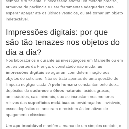
sempre é suficiente. É necessário adotar um método preciso,
armar-se de paciência e usar ferramentas adequadas para
esperar apagar até os últimos vestígios, ou até tornar um objeto
indetectável.
Impressões digitais: por que
são tão tenazes nos objetos do
dia a dia?
Nos laboratórios e durante as investigações em Marseille ou em
outras partes da França, o constatado não muda:
as
impressões digitais
se agarram com determinação aos
objetos do cotidiano. Não se trata apenas de uma questão de
limpeza negligenciada. A
pele humana
constantemente deixa
depósitos de
sudorese
e
óleos naturais
, ácidos graxos,
aminoácidos, sais minerais, que se incrustam nos menores
relevos das
superfícies metálicas
ou envidraçadas. Invisíveis,
esses depósitos se ancoram e resistem às tentativas de
apagamento clássicas.
Um
aço inoxidável
mantém a marca de um simples contato, e