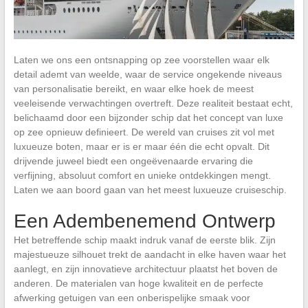
Laten we ons een ontsnapping op zee voorstellen waar elk
detail ademt van weelde, waar de service ongekende niveaus
van personalisatie bereikt, en waar elke hoek de meest
veeleisende verwachtingen overtreft. Deze realiteit bestaat echt,
belichaamd door een bijzonder schip dat het concept van luxe
op zee opnieuw definieert. De wereld van cruises zit vol met
luxueuze boten, maar er is er maar één die echt opvalt. Dit
drijvende juweel biedt een ongeëvenaarde ervaring die
verfijning, absoluut comfort en unieke ontdekkingen mengt.
Laten we aan boord gaan van het meest luxueuze cruiseschip.
Een Adembenemend Ontwerp
Het betreffende schip maakt indruk vanaf de eerste blik. Zijn
majestueuze silhouet trekt de aandacht in elke haven waar het
aanlegt, en zijn innovatieve architectuur plaatst het boven de
anderen. De materialen van hoge kwaliteit en de perfecte
afwerking getuigen van een onberispelijke smaak voor