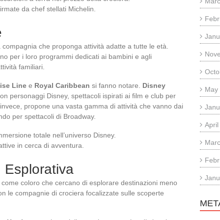
Marc
irmate da chef stellati Michelin.
Febr
e
Janu
a compagnia che proponga attività adatte a tutte le età.
Nov
o per i loro programmi dedicati ai bambini e agli
ività familiari.
Octo
ise Line
e
Royal Caribbean
si fanno notare.
Disney
May
 personaggi Disney, spettacoli ispirati ai film e club per
 invece, propone una vasta gamma di attività che vanno dai
Janu
ndo per spettacoli di Broadway.
Apri
immersione totale nell’universo Disney.
Marc
attive in cerca di avventura.
Febr
 Esplorativa
Janu
osì come coloro che cercano di esplorare destinazioni meno
con le compagnie di crociera focalizzate sulle scoperte
MET