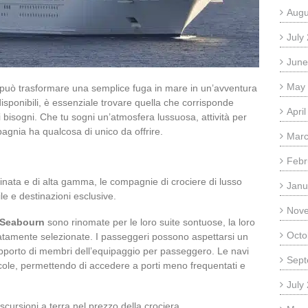
Augu
July
June
May
 può trasformare una semplice fuga in mare in un’avventura
isponibili, è essenziale trovare quella che corrisponde
Apri
i bisogni. Che tu sogni un’atmosfera lussuosa, attività per
pagnia ha qualcosa di unico da offrire.
Marc
Febr
inata e di alta gamma, le compagnie di crociere di lusso
Janu
ile e destinazioni esclusive.
Nov
Seabourn
sono rinomate per le loro suite sontuose, la loro
Octo
atamente selezionate. I passeggeri possono aspettarsi un
apporto di membri dell’equipaggio per passeggero. Le navi
Sept
ole, permettendo di accedere a porti meno frequentati e
July
escursioni a terra nel prezzo della crociera.