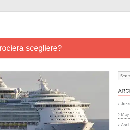
ociera scegliere?
ARC
June
May
Apri