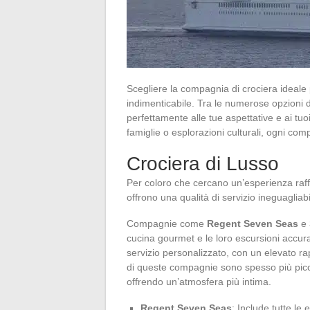
Scegliere la compagnia di crociera ideale
indimenticabile. Tra le numerose opzioni d
perfettamente alle tue aspettative e ai tuo
famiglie o esplorazioni culturali, ogni com
Crociera di Lusso
Per coloro che cercano un’esperienza raff
offrono una qualità di servizio ineguagliab
Compagnie come
Regent Seven Seas
e
cucina gourmet e le loro escursioni accur
servizio personalizzato, con un elevato r
di queste compagnie sono spesso più picc
offrendo un’atmosfera più intima.
Regent Seven Seas
: Include tutte le 