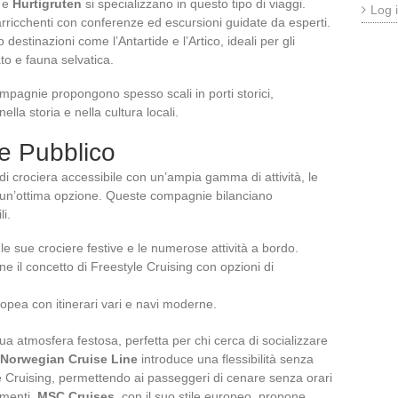
e
Hurtigruten
si specializzano in questo tipo di viaggi.
Log 
arricchenti con conferenze ed escursioni guidate da esperti.
 destinazioni come l’Antartide e l’Artico, ideali per gli
to e fauna selvatica.
pagnie propongono spesso scali in porti storici,
la storia e nella cultura locali.
de Pubblico
i crociera accessibile con un’ampia gamma di attività, le
 un’ottima opzione. Queste compagnie bilanciano
i.
le sue crociere festive e le numerose attività a bordo.
ne il concetto di Freestyle Cruising con opzioni di
opea con itinerari vari e navi moderne.
sua atmosfera festosa, perfetta per chi cerca di socializzare
Norwegian Cruise Line
introduce una flessibilità senza
le Cruising, permettendo ai passeggeri di cenare senza orari
nimenti.
MSC Cruises
, con il suo stile europeo, propone