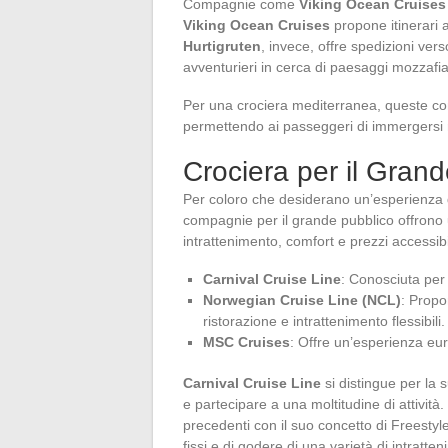
Compagnie come
Viking Ocean Cruises
Viking Ocean Cruises
propone itinerari 
Hurtigruten
, invece, offre spedizioni verso
avventurieri in cerca di paesaggi mozzafia
Per una crociera mediterranea, queste com
permettendo ai passeggeri di immergersi nel
Crociera per il Gran
Per coloro che desiderano un’esperienza d
compagnie per il grande pubblico offrono
intrattenimento, comfort e prezzi accessibil
Carnival Cruise Line
: Conosciuta per 
Norwegian Cruise Line (NCL)
: Propo
ristorazione e intrattenimento flessibili.
MSC Cruises
: Offre un’esperienza eur
Carnival Cruise Line
si distingue per la 
e partecipare a una moltitudine di attività.
precedenti con il suo concetto di Freesty
fissi e di godere di una varietà di intratte