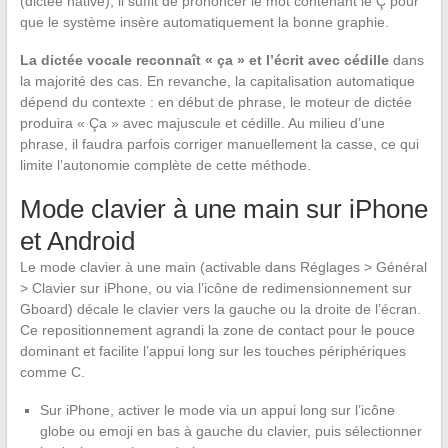
(dictée native), il suffit de prononcer le mot contenant le Ç pour
que le système insère automatiquement la bonne graphie.
La dictée vocale reconnaît « ça » et l’écrit avec cédille
dans
la majorité des cas. En revanche, la capitalisation automatique
dépend du contexte : en début de phrase, le moteur de dictée
produira « Ça » avec majuscule et cédille. Au milieu d’une
phrase, il faudra parfois corriger manuellement la casse, ce qui
limite l’autonomie complète de cette méthode.
Mode clavier à une main sur iPhone
et Android
Le mode clavier à une main (activable dans Réglages > Général
> Clavier sur iPhone, ou via l’icône de redimensionnement sur
Gboard) décale le clavier vers la gauche ou la droite de l’écran.
Ce repositionnement agrandi la zone de contact pour le pouce
dominant et facilite l’appui long sur les touches périphériques
comme C.
Sur iPhone, activer le mode via un appui long sur l’icône
globe ou emoji en bas à gauche du clavier, puis sélectionner