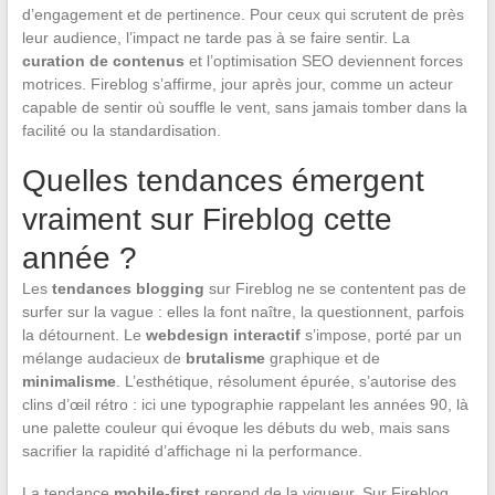
d’engagement et de pertinence. Pour ceux qui scrutent de près
leur audience, l’impact ne tarde pas à se faire sentir. La
curation de contenus
et l’optimisation SEO deviennent forces
motrices. Fireblog s’affirme, jour après jour, comme un acteur
capable de sentir où souffle le vent, sans jamais tomber dans la
facilité ou la standardisation.
Quelles tendances émergent
vraiment sur Fireblog cette
année ?
Les
tendances blogging
sur Fireblog ne se contentent pas de
surfer sur la vague : elles la font naître, la questionnent, parfois
la détournent. Le
webdesign interactif
s’impose, porté par un
mélange audacieux de
brutalisme
graphique et de
minimalisme
. L’esthétique, résolument épurée, s’autorise des
clins d’œil rétro : ici une typographie rappelant les années 90, là
une palette couleur qui évoque les débuts du web, mais sans
sacrifier la rapidité d’affichage ni la performance.
La tendance
mobile-first
reprend de la vigueur. Sur Fireblog,