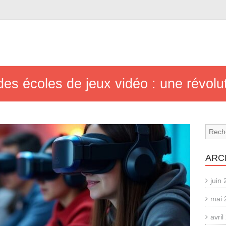
s écoles de jeux vidéo : une révolu
ARC
juin
mai 
avri