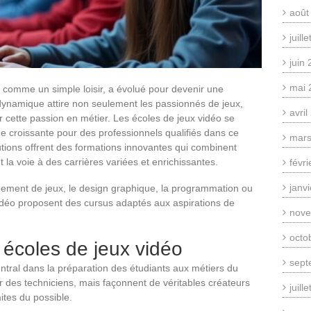
août
juill
juin
mai 
u comme un simple loisir, a évolué pour devenir une
 dynamique attire non seulement les passionnés de jeux,
avri
r cette passion en métier. Les écoles de jeux vidéo se
e croissante pour des professionnels qualifiés dans ce
mars
tions offrent des formations innovantes qui combinent
t la voie à des carrières variées et enrichissantes.
févr
janv
ement de jeux, le design graphique, la programmation ou
 vidéo proposent des cursus adaptés aux aspirations de
nove
octo
 écoles de jeux vidéo
sept
entral dans la préparation des étudiants aux métiers du
er des techniciens, mais façonnent de véritables créateurs
juill
ites du possible.