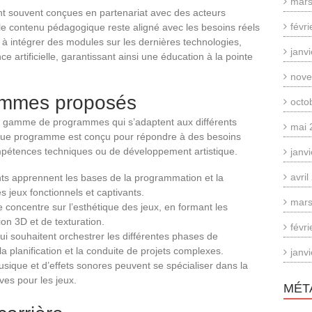
mars
ont souvent conçues en partenariat avec des acteurs
févr
e le contenu pédagogique reste aligné avec les besoins réels
 à intégrer des modules sur les dernières technologies,
janv
e artificielle, garantissant ainsi une éducation à la pointe
nove
rammes proposés
octo
ge gamme de programmes qui s’adaptent aux différents
mai 
aque programme est conçu pour répondre à des besoins
mpétences techniques ou de développement artistique.
janv
avri
nts apprennent les bases de la programmation et la
 jeux fonctionnels et captivants.
mars
concentre sur l’esthétique des jeux, en formant les
on 3D et de texturation.
févr
ui souhaitent orchestrer les différentes phases de
la planification et la conduite de projets complexes.
janv
ique et d’effets sonores peuvent se spécialiser dans la
es pour les jeux.
MÉT