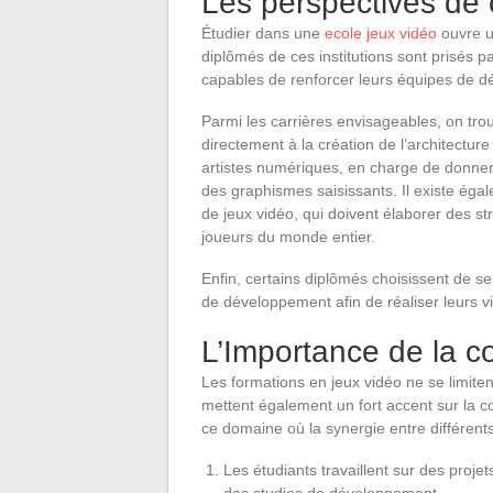
Les perspectives de 
Étudier dans une
ecole jeux vidéo
ouvre un
diplômés de ces institutions sont prisés p
capables de renforcer leurs équipes de 
Parmi les carrières envisageables, on trou
directement à la création de l’architectur
artistes numériques, en charge de donner 
des graphismes saisissants. Il existe éga
de jeux vidéo, qui doivent élaborer des s
joueurs du monde entier.
Enfin, certains diplômés choisissent de se
de développement afin de réaliser leurs v
L’Importance de la c
Les formations en jeux vidéo ne se limite
mettent également un fort accent sur la co
ce domaine où la synergie entre différents
Les étudiants travaillent sur des proj
des studios de développement.